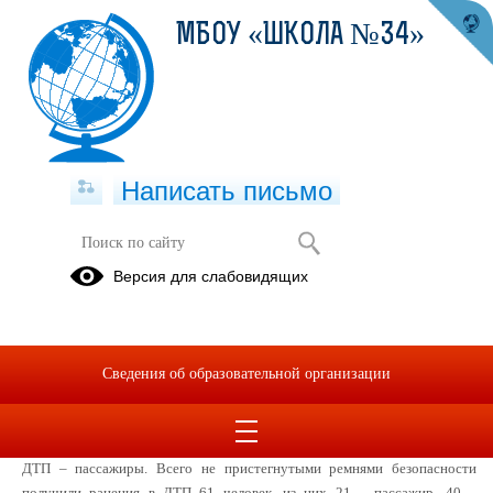
МБОУ «ШКОЛА №34»
Написать письмо
Акция «Пристегнись!»
Версия для слабовидящих
08.04.2022
С начала 2022 года на территории г. Н.Новгорода зарегистрировано 393
ДТП
с пострадавшими, в которых 8 человек погибло и 480 получили
Сведения об образовательной организации
ранения различной
степени тяжести. В 39 дорожно-транспортных
происшествиях допущены
нарушения правил применения ремней
безопасности, из них в 27 ДТП не
пристегнутыми были водители, в 12
ДТП – пассажиры. Всего не пристегнутыми
ремнями безопасности
получили ранения в ДТП 61 человек, из них 21 – пассажир,
40 –