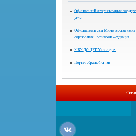
Официальный интернет-портал государ
услуг
Официальный сайт Министерства науки
образования Российской Федерации
МБУ ДО ЦРТ "Созвездие"
Портал обратной связи
Свед