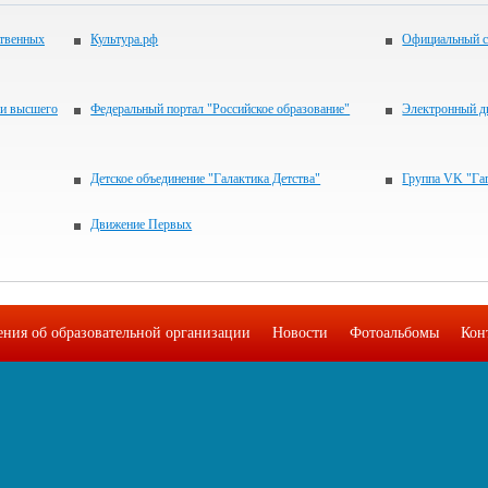
ственных
Культура.рф
Официальный с
 и высшего
Федеральный портал "Российское образование"
Электронный д
Детское объединение "Галактика Детства"
Группа VK "Га
Движение Первых
ения об образовательной организации
Новости
Фотоальбомы
Кон