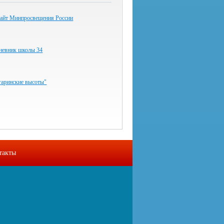
айт Минпросвещения России
невник школы 34
гаринские высоты"
такты